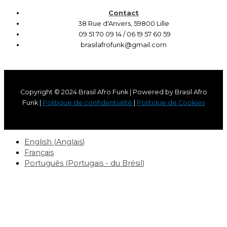
Contact
38 Rue d'Anvers, 59800 Lille
09 51 70 09 14 / 06 19 57 60 59
brasilafrofunk@gmail.com
Copyright © 2024 Brasil Afro Funk | Powered by Brasil Afro
Funk |
Politique de confidentialité
|
Politique de Cookies
English
(
Anglais
)
Français
Português
(
Portugais - du Brésil
)